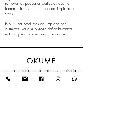
remover las pequeñas partículas que no
fueron retiradas en la etapa de limpieza al
seco.
No utilizar productos de limpieza con
químicos, ya que pueden dañar la chapa
natural que contienen estos productos.
OKUMÉ
La chapa natural de okumé es es originaria
África Central, principalmente de países
como Gabón o Guinea Ecuatorial. En
esencia se trata de una madera blanda, de
apariencia muy regular gracias a su textura
lisa y fibra recta, y color marrón pálido,
tiene una veta: recta, entrelazada o
ligeramente ondulada.